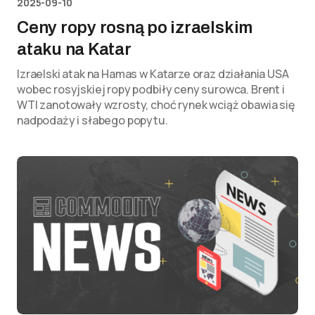
2025-09-10
Ceny ropy rosną po izraelskim
ataku na Katar
Izraelski atak na Hamas w Katarze oraz działania USA
wobec rosyjskiej ropy podbiły ceny surowca. Brent i
WTI zanotowały wzrosty, choć rynek wciąż obawia się
nadpodaży i słabego popytu.