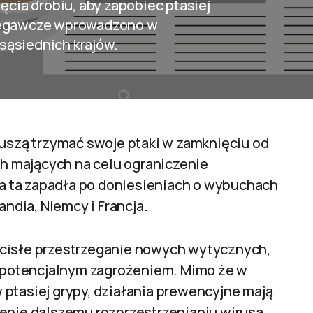
cia drobiu, aby zapobiec ptasiej
biegawcze wprowadzono w
sąsiednich krajów.
muszą trzymać swoje ptaki w zamknięciu od
 mających na celu ograniczenie
zja ta zapadła po doniesieniach o wybuchach
andia, Niemcy i Francja.
ścisłe przestrzeganie nowych wytycznych,
ed potencjalnym zagrożeniem. Mimo że w
ptasiej grypy, działania prewencyjne mają
żenie dalszemu rozprzestrzenianiu wirusa.