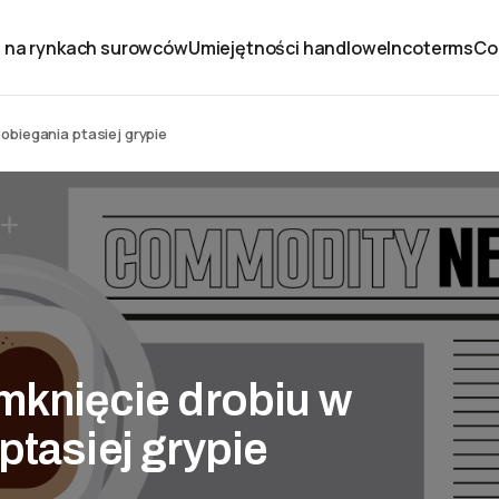
 na rynkach surowców
Umiejętności handlowe
Incoterms
Co
obiegania ptasiej grypie
mknięcie drobiu w
ptasiej grypie