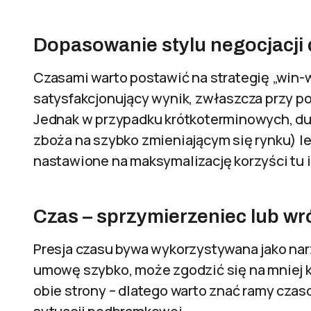
Dopasowanie stylu negocjacji 
Czasami warto postawić na strategię „win-wi
satysfakcjonujący wynik, zwłaszcza przy po
Jednak w przypadku krótkoterminowych, duż
zboża na szybko zmieniającym się rynku) l
nastawione na maksymalizację korzyści tu i
Czas – sprzymierzeniec lub w
Presja czasu bywa wykorzystywana jako narz
umowę szybko, może zgodzić się na mniej k
obie strony – dlatego warto znać ramy czas