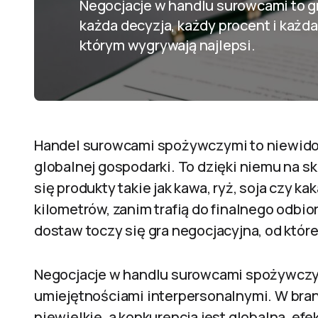
Negocjacje w handlu surowcami to gr
każda decyzja, każdy procent i każda
którym wygrywają najlepsi.
Handel surowcami spożywczymi to niewidoc
globalnej gospodarki. To dzięki niemu na 
się produkty takie jak kawa, ryż, soja czy k
kilometrów, zanim trafią do finalnego odbi
dostaw toczy się gra negocjacyjna, od któr
Negocjacje w handlu surowcami spożywczy
umiejętnościami interpersonalnymi. W bran
niewielkie, a konkurencja jest globalna,