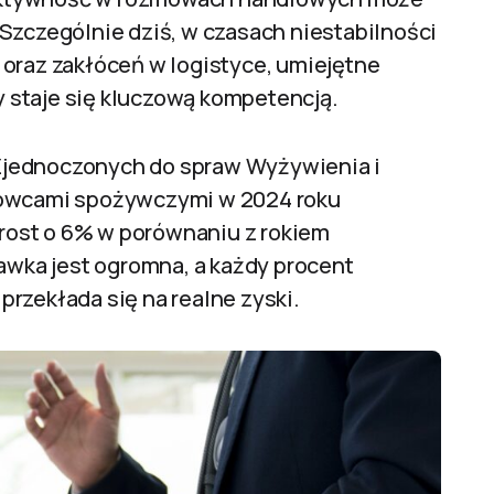
Szczególnie dziś, w czasach niestabilności
 oraz zakłóceń w logistyce, umiejętne
 staje się kluczową kompetencją.
Zjednoczonych do spraw Wyżywienia i
rowcami spożywczymi w 2024 roku
wzrost o 6% w porównaniu z rokiem
tawka jest ogromna, a każdy procent
rzekłada się na realne zyski.