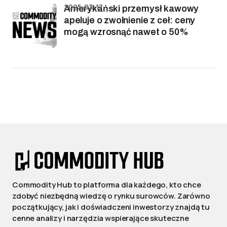
2025-03-17
Amerykański przemysł kawowy
apeluje o zwolnienie z ceł: ceny
mogą wzrosnąć nawet o 50%
Commodity Hub to platforma dla każdego, kto chce
zdobyć niezbędną wiedzę o rynku surowców. Zarówno
początkujący, jak i doświadczeni inwestorzy znajdą tu
cenne analizy i narzędzia wspierające skuteczne