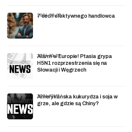
2024-08-07
7 cech efektywnego handlowca
2024-10-25
Alarm w Europie! Ptasia grypa
H5N1 rozprzestrzenia się na
Słowacji i Węgrzech
2024-12-16
Amerykańska kukurydza i soja w
grze, ale gdzie są Chiny?