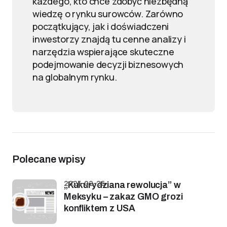
każdego, kto chce zdobyć niezbędną
wiedzę o rynku surowców. Zarówno
początkujący, jak i doświadczeni
inwestorzy znajdą tu cenne analizy i
narzędzia wspierające skuteczne
podejmowanie decyzji biznesowych
na globalnym rynku.
Polecane wpisy
2025-02-26
„Kukurydziana rewolucja” w
Meksyku – zakaz GMO grozi
konfliktem z USA