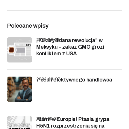
Polecane wpisy
2025-02-26
„Kukurydziana rewolucja” w
Meksyku – zakaz GMO grozi
konfliktem z USA
2024-08-07
7 cech efektywnego handlowca
2024-10-25
Alarm w Europie! Ptasia grypa
H5N1 rozprzestrzenia się na