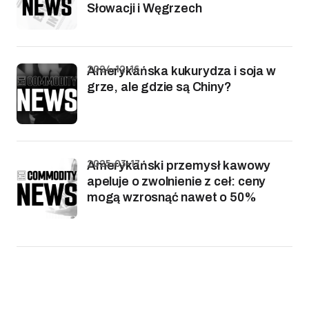
Słowacji i Węgrzech
2024-12-16
Amerykańska kukurydza i soja w
grze, ale gdzie są Chiny?
2025-03-17
Amerykański przemysł kawowy
apeluje o zwolnienie z ceł: ceny
mogą wzrosnąć nawet o 50%