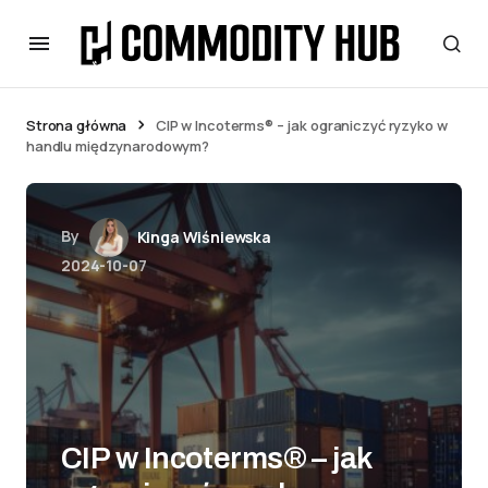
Strona główna
CIP w Incoterms® – jak ograniczyć ryzyko w
handlu międzynarodowym?
By
Kinga Wiśniewska
2024-10-07
CIP w Incoterms® – jak