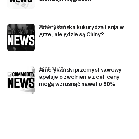
2024-12-16
Amerykańska kukurydza i soja w
grze, ale gdzie są Chiny?
2025-03-17
Amerykański przemysł kawowy
apeluje o zwolnienie z ceł: ceny
mogą wzrosnąć nawet o 50%