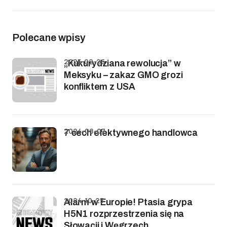
Polecane wpisy
2025-02-26
„Kukurydziana rewolucja” w
Meksyku – zakaz GMO grozi
konfliktem z USA
2024-08-07
7 cech efektywnego handlowca
2024-10-25
Alarm w Europie! Ptasia grypa
H5N1 rozprzestrzenia się na
Słowacji i Węgrzech