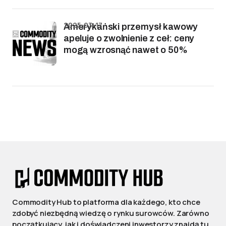
2025-03-17
Amerykański przemysł kawowy
apeluje o zwolnienie z ceł: ceny
mogą wzrosnąć nawet o 50%
Commodity Hub to platforma dla każdego, kto chce
zdobyć niezbędną wiedzę o rynku surowców. Zarówno
początkujący, jak i doświadczeni inwestorzy znajdą tu