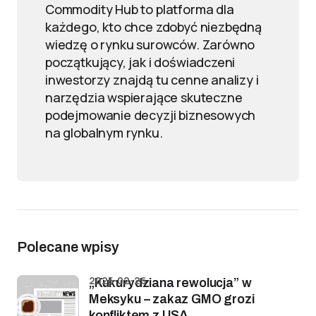
Commodity Hub to platforma dla
każdego, kto chce zdobyć niezbędną
wiedzę o rynku surowców. Zarówno
początkujący, jak i doświadczeni
inwestorzy znajdą tu cenne analizy i
narzędzia wspierające skuteczne
podejmowanie decyzji biznesowych
na globalnym rynku.
Polecane wpisy
2025-02-26
„Kukurydziana rewolucja” w
Meksyku – zakaz GMO grozi
konfliktem z USA