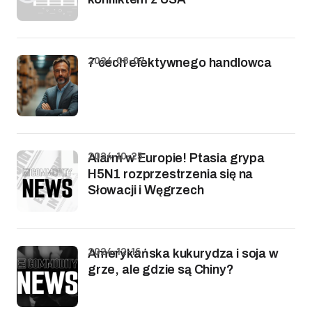
2024-08-07
7 cech efektywnego handlowca
2024-10-25
Alarm w Europie! Ptasia grypa
H5N1 rozprzestrzenia się na
Słowacji i Węgrzech
2024-12-16
Amerykańska kukurydza i soja w
grze, ale gdzie są Chiny?