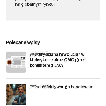
na globalnym rynku.
Polecane wpisy
2025-02-26
„Kukurydziana rewolucja” w
Meksyku – zakaz GMO grozi
konfliktem z USA
2024-08-07
7 cech efektywnego handlowca