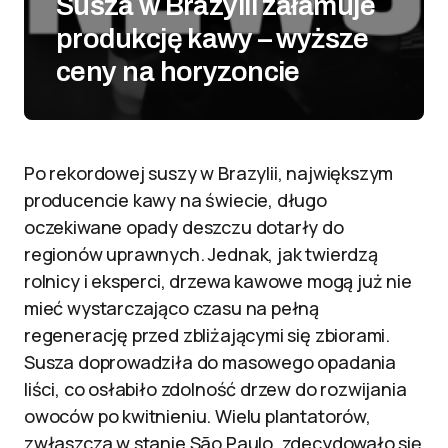
Susza w Brazylii załamuje
produkcję kawy – wyższe
ceny na horyzoncie
Po rekordowej suszy w Brazylii, największym
producencie kawy na świecie, długo
oczekiwane opady deszczu dotarły do
regionów uprawnych. Jednak, jak twierdzą
rolnicy i eksperci, drzewa kawowe mogą już nie
mieć wystarczająco czasu na pełną
regenerację przed zbliżającymi się zbiorami.
Susza doprowadziła do masowego opadania
liści, co osłabiło zdolność drzew do rozwijania
owoców po kwitnieniu. Wielu plantatorów,
zwłaszcza w stanie São Paulo, zdecydowało się