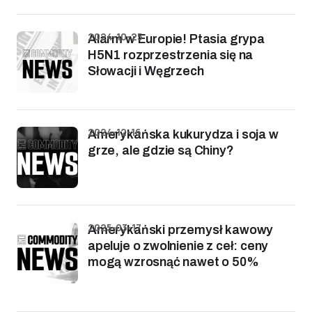
2024-10-25
Alarm w Europie! Ptasia grypa
H5N1 rozprzestrzenia się na
Słowacji i Węgrzech
2024-12-16
Amerykańska kukurydza i soja w
grze, ale gdzie są Chiny?
2025-03-17
Amerykański przemysł kawowy
apeluje o zwolnienie z ceł: ceny
mogą wzrosnąć nawet o 50%