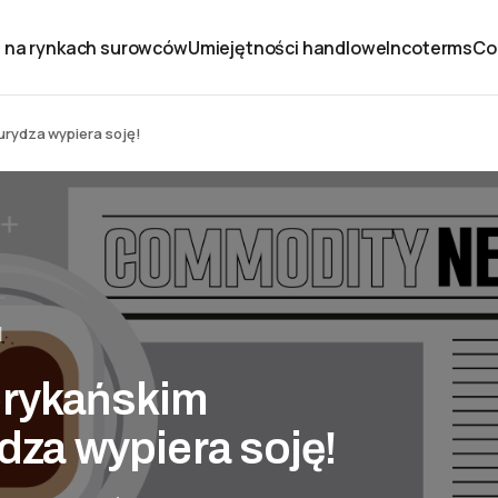
 na rynkach surowców
Umiejętności handlowe
Incoterms
Co
kurydza wypiera soję!
1
erykańskim
ydza wypiera soję!