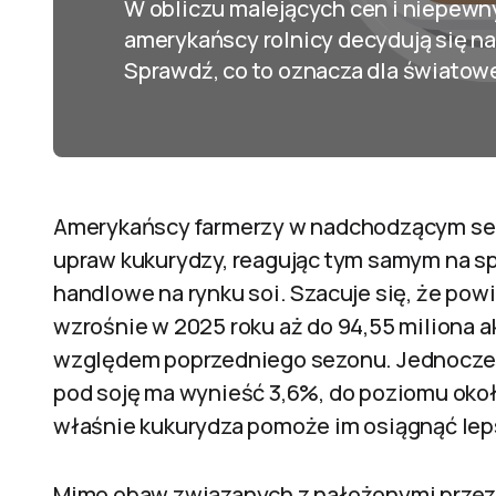
W obliczu malejących cen i niepew
amerykańscy rolnicy decydują się n
Sprawdź, co to oznacza dla światow
Amerykańscy farmerzy w nadchodzącym sez
upraw kukurydzy, reagując tym samym na sp
handlowe na rynku soi. Szacuje się, że po
wzrośnie w 2025 roku aż do 94,55 miliona a
względem poprzedniego sezonu. Jednocześ
pod soję ma wynieść 3,6%, do poziomu około
właśnie kukurydza pomoże im osiągnąć le
Mimo obaw związanych z nałożonymi przez 