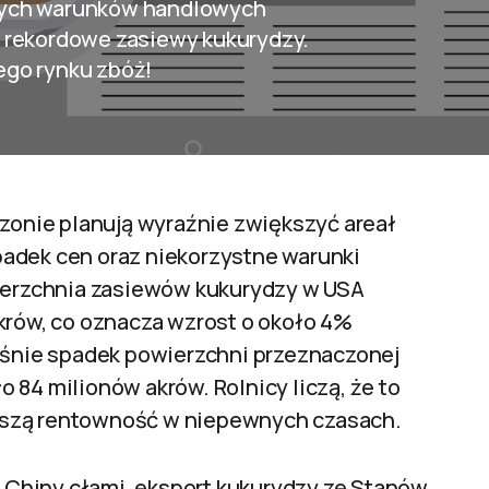
nych warunków handlowych
a rekordowe zasiewy kukurydzy.
ego rynku zbóż!
onie planują wyraźnie zwiększyć areał
adek cen oraz niekorzystne warunki
wierzchnia zasiewów kukurydzy w USA
krów, co oznacza wzrost o około 4%
nie spadek powierzchni przeznaczonej
 84 milionów akrów. Rolnicy liczą, że to
pszą rentowność w niepewnych czasach.
Chiny cłami, eksport kukurydzy ze Stanów