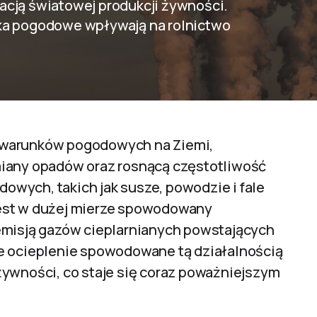
acją światowej produkcji żywności.
ska pogodowe wpływają na rolnictwo
 warunków pogodowych na Ziemi,
miany opadów oraz rosnącą częstotliwość
wych, takich jak susze, powodzie i fale
jest w dużej mierze spowodowany
emisją gazów cieplarnianych powstających
e ocieplenie spowodowane tą działalnością
żywności, co staje się coraz poważniejszym