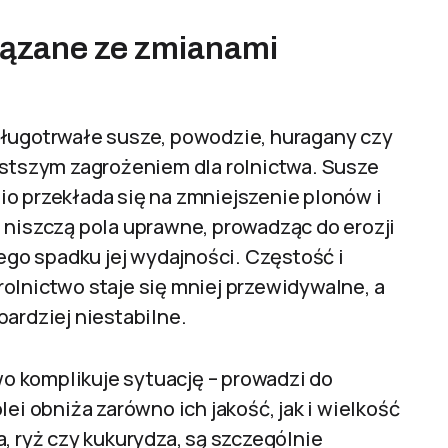
iązane ze zmianami
długotrwałe susze, powodzie, huragany czy
ęstszym zagrożeniem dla rolnictwa. Susze
io przekłada się na zmniejszenie plonów i
 niszczą pola uprawne, prowadząc do erozji
zego spadku jej wydajności. Częstość i
olnictwo staje się mniej przewidywalne, a
bardziej niestabilne.
o komplikuje sytuację – prowadzi do
ei obniża zarówno ich jakość, jak i wielkość
, ryż czy kukurydza, są szczególnie