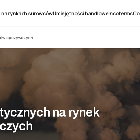
 na rynkach surowców
Umiejętności handlowe
Incoterms
Co
wców spożywczych
tycznych na rynek
czych