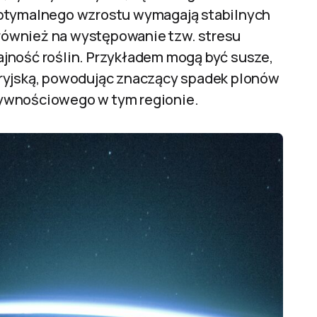
optymalnego wzrostu wymagają stabilnych
również na występowanie tzw. stresu
jność roślin. Przykładem mogą być susze,
aryjską, powodując znaczący spadek plonów
żywnościowego w tym regionie.