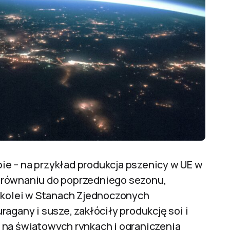
e – na przykład produkcja pszenicy w UE w
orównaniu do poprzedniego sezonu,
Z kolei w Stanach Zjednoczonych
agany i susze, zakłóciły produkcję soi i
 na światowych rynkach i ograniczenia