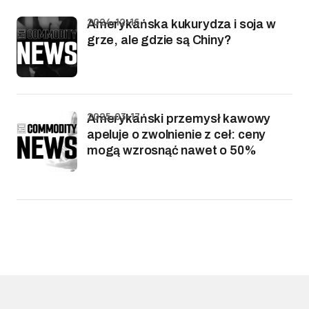
2024-12-16
Amerykańska kukurydza i soja w
grze, ale gdzie są Chiny?
2025-03-17
Amerykański przemysł kawowy
apeluje o zwolnienie z ceł: ceny
mogą wzrosnąć nawet o 50%