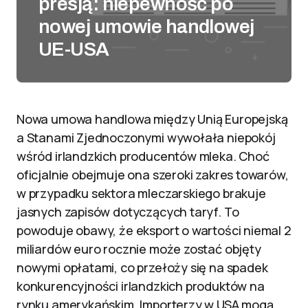
presją: niepewność po
nowej umowie handlowej
UE-USA
Nowa umowa handlowa między Unią Europejską
a Stanami Zjednoczonymi wywołała niepokój
wśród irlandzkich producentów mleka. Choć
oficjalnie obejmuje ona szeroki zakres towarów,
w przypadku sektora mleczarskiego brakuje
jasnych zapisów dotyczących taryf. To
powoduje obawy, że eksport o wartości niemal 2
miliardów euro rocznie może zostać objęty
nowymi opłatami, co przełoży się na spadek
konkurencyjności irlandzkich produktów na
rynku amerykańskim. Importerzy w USA mogą