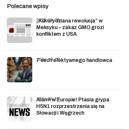
Polecane wpisy
2025-02-26
„Kukurydziana rewolucja” w
Meksyku – zakaz GMO grozi
konfliktem z USA
2024-08-07
7 cech efektywnego handlowca
2024-10-25
Alarm w Europie! Ptasia grypa
H5N1 rozprzestrzenia się na
Słowacji i Węgrzech