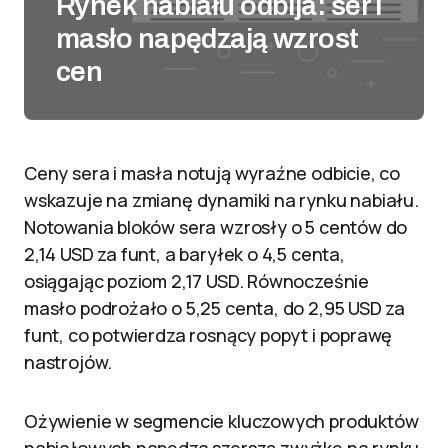
Rynek nabiału odbija: ser i
masło napędzają wzrost
cen
Ceny sera i masła notują wyraźne odbicie, co
wskazuje na zmianę dynamiki na rynku nabiału.
Notowania bloków sera wzrosły o 5 centów do
2,14 USD za funt, a baryłek o 4,5 centa,
osiągając poziom 2,17 USD. Równocześnie
masło podrożało o 5,25 centa, do 2,95 USD za
funt, co potwierdza rosnący popyt i poprawę
nastrojów.
Ożywienie w segmencie kluczowych produktów