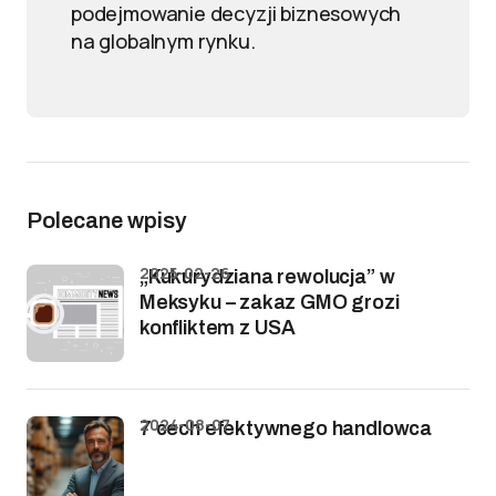
podejmowanie decyzji biznesowych
na globalnym rynku.
Polecane wpisy
2025-02-26
„Kukurydziana rewolucja” w
Meksyku – zakaz GMO grozi
konfliktem z USA
2024-08-07
7 cech efektywnego handlowca