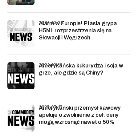
2024-10-25
Alarm w Europie! Ptasia grypa
H5N1 rozprzestrzenia się na
Słowacji i Węgrzech
2024-12-16
Amerykańska kukurydza i soja w
grze, ale gdzie są Chiny?
2025-03-17
Amerykański przemysł kawowy
apeluje o zwolnienie z ceł: ceny
mogą wzrosnąć nawet o 50%