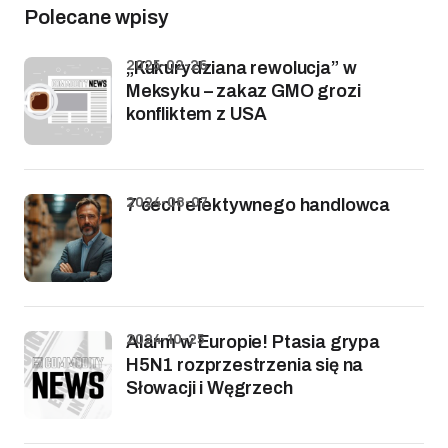
Polecane wpisy
2025-02-26
„Kukurydziana rewolucja” w
Meksyku – zakaz GMO grozi
konfliktem z USA
2024-08-07
7 cech efektywnego handlowca
2024-10-25
Alarm w Europie! Ptasia grypa
H5N1 rozprzestrzenia się na
Słowacji i Węgrzech