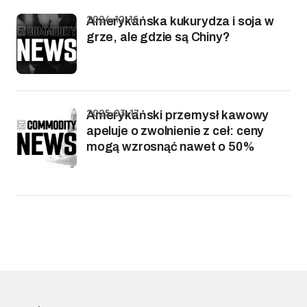
2024-12-16
Amerykańska kukurydza i soja w
grze, ale gdzie są Chiny?
2025-03-17
Amerykański przemysł kawowy
apeluje o zwolnienie z ceł: ceny
mogą wzrosnąć nawet o 50%